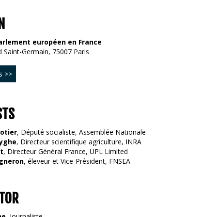
N
arlement européen en France
 Saint-Germain, 75007 Paris
s >>
STS
otier
, Député socialiste, Assemblée Nationale
uyghe
, Directeur scientifique agriculture, INRA
t
, Directeur Général France, UPL Limited
gneron
, éleveur et Vice-Président, FNSEA
TOR
ne
, Journaliste