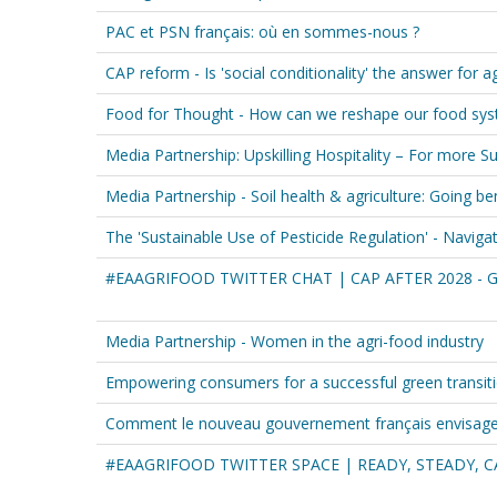
PAC et PSN français: où en sommes-nous ?
CAP reform - Is 'social conditionality' the answer for a
Food for Thought - How can we reshape our food syst
Media Partnership: Upskilling Hospitality – For more Su
Media Partnership - Soil health & agriculture: Going b
The 'Sustainable Use of Pesticide Regulation' - Naviga
#EAAGRIFOOD TWITTER CHAT | CAP AFTER 2028 - 
Media Partnership - Women in the agri-food industry
Empowering consumers for a successful green transit
Comment le nouveau gouvernement français envisage-t
#EAAGRIFOOD TWITTER SPACE | READY, STEADY, C