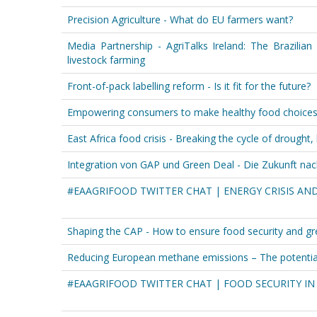
Precision Agriculture - What do EU farmers want?
Media Partnership - AgriTalks Ireland: The Brazilian
livestock farming
Front-of-pack labelling reform - Is it fit for the future?
Empowering consumers to make healthy food choice
East Africa food crisis - Breaking the cycle of drought
Integration von GAP und Green Deal - Die Zukunft nac
#EAAGRIFOOD TWITTER CHAT | ENERGY CRISIS AN
Shaping the CAP - How to ensure food security and gre
Reducing European methane emissions – The potential
#EAAGRIFOOD TWITTER CHAT | FOOD SECURITY IN