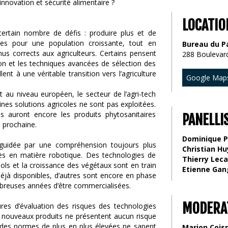
LOCATIO
ertain nombre de défis : produire plus et de
bles pour une population croissante, tout en
Bureau du P
us corrects aux agriculteurs. Certains pensent
288 Boulevard
sion et les techniques avancées de sélection des
nt à une véritable transition vers l’agriculture
Google Map
t au niveau européen, le secteur de l’agri-tech
ines solutions agricoles ne sont pas exploitées.
ils auront encore les produits phytosanitaires
PANELLI
e prochaine.
Dominique P
t guidée par une compréhension toujours plus
Christian H
rès en matière robotique. Des technologies de
Thierry Leca
 sols et la croissance des végétaux sont en train
Etienne Gan
déjà disponibles, d’autres sont encore en phase
breuses années d’être commercialisées.
MODERA
ures d’évaluation des risques des technologies
es nouveaux produits ne présentent aucun risque
e des normes de plus en plus élevées ne sapent
Marion Cois